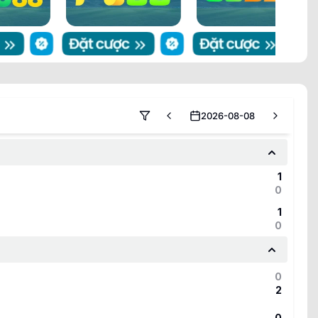
2026-08-08
1
0
1
0
0
2
0