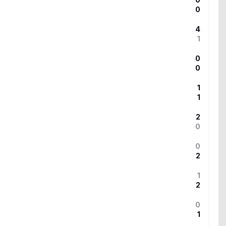
0
4
1
0
0
1
1
2
0
0
2
1
2
0
1