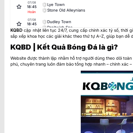
07/08
Lye Town
18:45
Stone Old Alleynians
Hoãn
07/08
Dudley Town
18:45
Droitwich Spa
FT
KQBD
cập nhật liên tục 24/7, cung cấp chính xác tỷ số, thời 
sắp xếp khoa học các giải khác theo thứ tự A–Z, giúp bạn dễ 
07/08
Forest Row
18:45
Newhaven
KQBD | Kết Quả Bóng Đá là gì?
Hoãn
07/08
Wokingham Town
Website được thành lập nhằm hỗ trợ người dùng theo dõi toàn b
18:45
Corsham Town
phú, chuyên trang luôn đảm bảo tổng hợp nhanh – chính xác – đ
FT
07/08
Hackney Wick
18:45
West Essex
Hoãn
07/08
Hilltop
18:45
Grays Athletic
Hoãn
07/08
White Ensign F.C.
18:45
Heybridge Swifts
Hoãn
07/08
Hilltop Strikers FC
18:45
Grays Athletic
FT