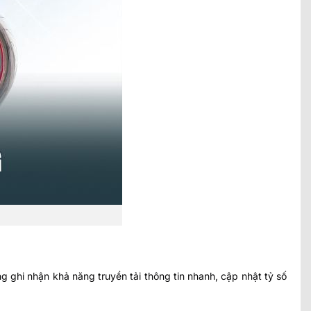
0
0
0
0
 ghi nhận khả năng truyền tải thông tin nhanh, cập nhật tỷ số