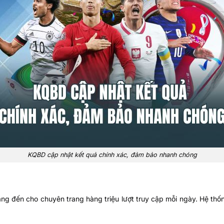
KQBD cập nhật kết quả chính xác, đảm bảo nhanh chóng
g đến cho chuyên trang hàng triệu lượt truy cập mỗi ngày. Hệ thống