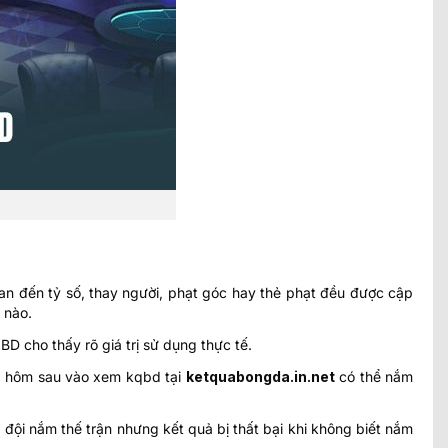
0
1
3
2
0
0
1
1
0
0
uan đến tỷ số, thay người, phạt góc hay thẻ phạt đều được cập
0
 nào.
0
D cho thấy rõ giá trị sử dụng thực tế.
0
0
g hôm sau vào xem kqbd tại
ketquabongda.in.net
có thể nắm
 đội nắm thế trận nhưng kết quả bị thất bại khi không biết nắm