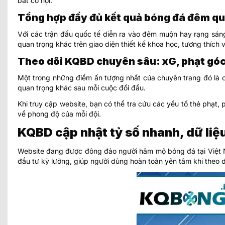
bắt cơ hội.
Yarm Eaglescliffe
14:00
West Auckland Town
Tổng hợp đầy đủ kết quả bóng đá đêm qu
Carlisle City FC
14:00
Với các trận đấu quốc tế diễn ra vào đêm muộn hay rạng sáng
Northallerton Town
quan trọng khác trên giao diện thiết kế khoa học, tương thích vớ
Consett A.F.C.
14:00
Theo dõi KQBD chuyên sâu: xG, phạt góc
Ramhlun North FC
Hoãn
Whitley Bay
Một trong những điểm ấn tượng nhất của chuyên trang đó là c
14:00
Easington Colliery
Hoãn
quan trọng khác sau mỗi cuộc đối đầu.
Birtley Town
Khi truy cập website, bạn có thể tra cứu các yếu tố thẻ phạt, 
14:00
Bishop Auckland
về phong độ của mỗi đội.
Penrith A.F.C.
14:00
KQBD cập nhật tỷ số nhanh, dữ liệ
Bridlington Town
Hoãn
Website đang được đông đảo người hâm mộ bóng đá tại Việt Na
Shildon A.F.C.
14:00
đầu tư kỹ lưỡng, giúp người dùng hoàn toàn yên tâm khi theo dõ
Blyth Town
Ashington A.F.C.
14:00
Horden CW
Newcastle Benfield
14:00
Redcar Athletic