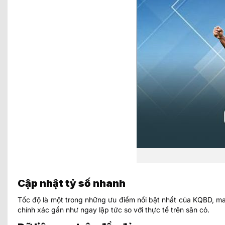
Guisborough Town
14:00
Thornaby F.C.
Hoãn
14:00
Pickering Town FC
Newton Aycliffe F.C.
14:00
Kendal Town
Knaresborough Town
14:00
Whickham
Hoãn
Blyth Spartans
14:00
Newcastle Blue Star
Euxton Villa
14:00
Atherton Laburnum Rovers
1874 Northwich
14:00
Rossington Main
Liversedge
Cập nhật tỷ số nhanh
14:00
Penistone Church
Tốc độ là một trong những ưu điểm nổi bật nhất của KQBD, man
Frickley Athletic
14:00
chính xác gần như ngay lập tức so với thực tế trên sân cỏ.
Campion AFC