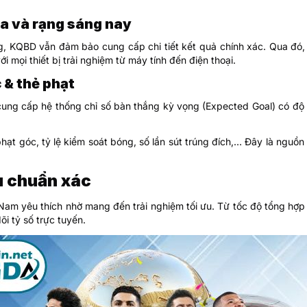
a và rạng sáng nay
, KQBD vẫn đảm bảo cung cấp chi tiết kết quả chính xác. Qua đó, 
i mọi thiết bị trải nghiệm từ máy tính đến điện thoại.
 & thẻ phạt
ung cấp hệ thống chỉ số bàn thắng kỳ vọng (Expected Goal) có độ ch
phạt góc, tỷ lệ kiểm soát bóng, số lần sút trúng đích,… Đây là nguồ
u chuẩn xác
m yêu thích nhờ mang đến trải nghiệm tối ưu. Từ tốc độ tổng hợp t
i tỷ số trực tuyến.